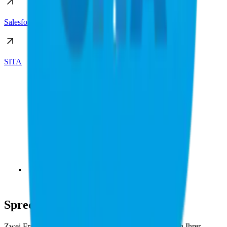
Salesforce
SITA
Sprechen Sie mit uns
Zwei Fragen, zwanzig Minuten, ein echter Walkthrough Ihrer