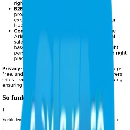
right time.
B2B Sales Enablement:
Understand how
prospects interact with physical brand
experiences and sync those insights to your
HubSpot pipeline.
Connected with AI & Scheduling:
Leverage
Ariadne’s AI engine to recommend optimal
sales rep deployment and staff scheduling
based on predicted traffic, ensuring the right
person is available for the right lead, in the right
place.
Privacy-First, Always:
All data is anonymized, app-
free, and fully GDPR-compliant. Ariadne empowers
sales teams with intelligence—not invasive tracking,
ensuring trust is never compromised.
So funktioniert es
1
Verbinden Sie Ihr Konto über einen API-Schlüssel oder OAuth.
2