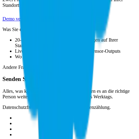
Standortfrequenz.
Demo vereinbaren
Was Sie erwartet
20-minütiger Screen-Share, durchgegangen auf Ihrer
Standortkarte
Live-Walkthrough der Hybrid-Fusion-Sensor-Outputs
Wo Ariadne passt und wo nicht
Andere Frage?
Senden Sie uns eine Nachricht
Alles, was kein Verkaufsgespräch ist. Wir leiten es an die richtige
Person weiter und melden uns innerhalb eines Werktags.
Datenschutzfreundliche Plattform für Personenzählung.