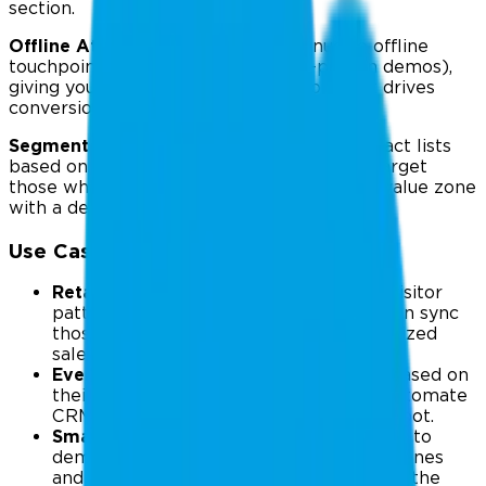
section.
Offline Attribution:
Attribute revenue to offline
touchpoints (store visits, events, in-person demos),
giving your team a complete view of what drives
conversion.
Segmented Sales Campaigns:
Create contact lists
based on physical behavior. For example, target
those who spent over 10 minutes in a high-value zone
with a dedicated sales offer.
Use Cases:
Retail & Showrooms:
Identify in-store visitor
patterns that signal purchase intent, then sync
those contacts to HubSpot for personalized
sales engagement.
Events & Expos:
Qualify booth visitors based on
their movement and dwell time, then automate
CRM updates and nurture flows in HubSpot.
Smart Offices & Real Estate:
Track visits to
demo areas, model homes, or meeting zones
and route warm leads to the right rep at the