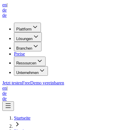
en
|
de
de
Plattform
Lösungen
Branchen
Preise
Ressourcen
Unternehmen
Jetzt testen
Free
Demo vereinbaren
en
|
de
de
Startseite