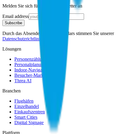
Melden Sie sich für unseren Newsletter an
Email address
Subscribe
Durch das Absenden dieses Formulars stimmen Sie unserer
Datenschutzrichtlinie
.
Lösungen
Personenzählung
Personalplanung
Indoor-Navigation
Besucher-Marketing
Threa AI
Branchen
Flughäfen
Einzelhandel
Einkaufszentren
Smart Cities
Digital Signage
Plattform