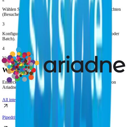
Wählen Sie die Datenpunkte aus, die Sie synchronisieren möchten
(Besucherzahlen, Verweildauer, Heatmaps).
3
Konfigurieren Sie die Synchronisierungshäufigkeit (Echtzeit oder
Batch).
4
Visualisieren Sie Ariadne-Daten direkt in Ihrem Dashboard.
Weitere Integrationen entdecken
Entdecken Sie weitere Möglichkeiten, die Besucheranalyse von
Ariadne mit Ihren bevorzugten Tools zu verbinden.
All integrations
Pipedrive