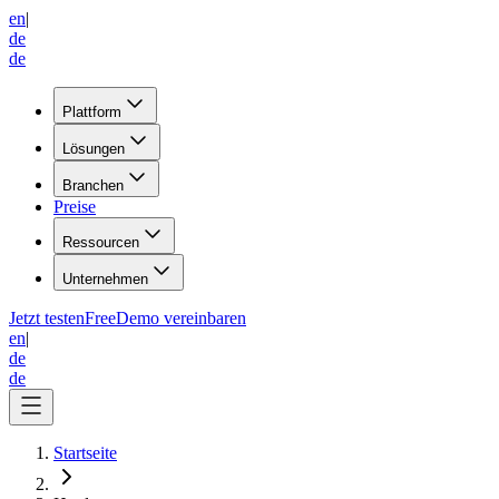
en
|
de
de
Plattform
Lösungen
Branchen
Preise
Ressourcen
Unternehmen
Jetzt testen
Free
Demo vereinbaren
en
|
de
de
Startseite