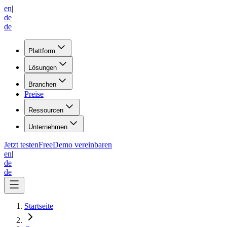
en
|
de
de
Plattform
Lösungen
Branchen
Preise
Ressourcen
Unternehmen
Jetzt testen
Free
Demo vereinbaren
en
|
de
de
Startseite