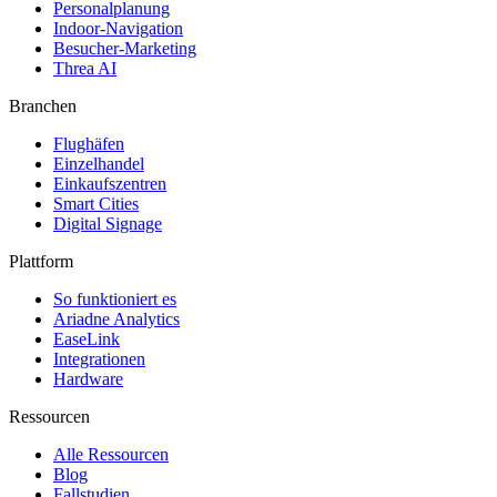
Personalplanung
Indoor-Navigation
Besucher-Marketing
Threa AI
Branchen
Flughäfen
Einzelhandel
Einkaufszentren
Smart Cities
Digital Signage
Plattform
So funktioniert es
Ariadne Analytics
EaseLink
Integrationen
Hardware
Ressourcen
Alle Ressourcen
Blog
Fallstudien