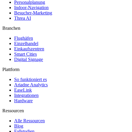
Personalplanung
Indoor-Navigation
Besucher-Marketing
Threa AI
Branchen
Flughäfen
Einzelhandel
Einkaufszentren
Smart Cities
Digital Signage
Plattform
So funktioniert es
Ariadne Analytics
EaseLink
Integrationen
Hardware
Ressourcen
Alle Ressourcen
Blog
Fallstudien