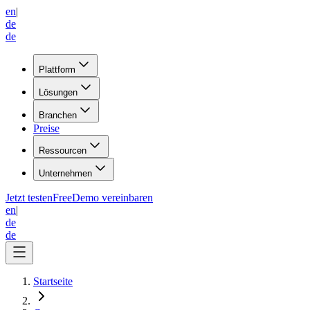
en
|
de
de
Plattform
Lösungen
Branchen
Preise
Ressourcen
Unternehmen
Jetzt testen
Free
Demo vereinbaren
en
|
de
de
Startseite