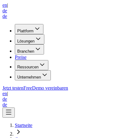
en
|
de
de
Plattform
Lösungen
Branchen
Preise
Ressourcen
Unternehmen
Jetzt testen
Free
Demo vereinbaren
en
|
de
de
Startseite